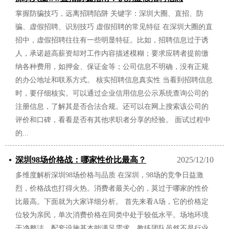
掌握防骗技巧，远离招聘陷阱 关键字：深圳大圈、直招、防
2025/12/17
骗、虚假招聘、识别技巧 虚假招聘的常见特征 在深圳大圈的直
招中，虚假招聘往往有一些明显特征。比如，招聘信息过于诱
人，承诺超高薪资却对工作内容描述模糊；要求应聘者提前缴
纳各种费用，如押金、保证金等；公司信息不明确，没有正规
的办公地址和联系方式。 核实招聘信息真实性 当看到招聘信息
时，要仔细核实。可以通过企业信用信息公示系统查询公司的
注册信息，了解其是否合法合规。还可以在网上搜索该公司的
评价和口碑，看看是否有其他求职者分享的经验。 面试过程中
的...
深圳98场价格战：哪家性价比最高？
2025/12/10
多维度解析深圳98场价格与品质 在深圳，98场的竞争日益激
烈，价格战也打得火热。消费者最关心的，莫过于哪家的性价
比最高。下面就为大家详细分析。 首先来看A场，它的价格定
位较为亲民，单次消费价格在同类中处于较低水平。场地环境
干净整洁，配套设施基本能满足需求。教练团队虽然不是行业