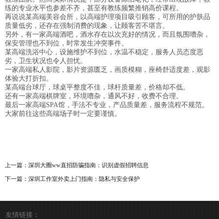
练的专业水平也参差不齐，甚至有教练频繁推销高价课程。
再说说某高端美容会所，以高端护理项目吸引顾客，可所用的护肤品
质量低劣，还存在强制消费的现象，让顾客苦不堪言。
另外，有一家高端酒吧，酒水存在以次充好的情况，而且氛围嘈杂，
保安管理也不到位，时常发生冲突事件。
某高端洗浴中心，设施维护不到位，水温不稳定，服务人员态度恶
劣，卫生状况也令人担忧。
一家高端私人影院，影片资源匮乏，画质模糊，座椅舒适度差，观影
体验大打折扣。
某高端台球厅，球桌平整度不佳，球杆质量差，价格却不低。
还有一家高端棋牌室，环境嘈杂，通风不好，收费不合理。
最后一家高端SPA馆，手法不专业，产品质量差，服务流程不规范。
大家前往这些高端场子时一定要谨慎。
上一篇：
深圳大圈ww直招防骗指南：识别虚假招聘信息
下一篇：
深圳工作室外卖上门指南：隐私与安全保护
友情链接：