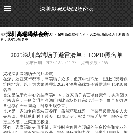
深圳98场95场92场论坛
深圳高端喝茶会所
你的位置：
深圳98场95场92场论坛
>
深圳高端喝茶会所
> 2025深圳高端场子避雷清
单：TOP10黑名单
2025深圳高端场子避雷清单：TOP10黑名单
发布日期：2025-12-29 11:37 点击次数：155
揭秘深圳高端场子的那些坑
在深圳这座繁华都市，高端场子众多，但其中也不乏一些让消费者踩
坑的地方。以下为大家整理出2025年深圳高端场子避雷清单TOP10黑
名单。
首先是位于市中心的某高端KTV，这家场子表面装修豪华，实则酒水
价格虚高，一瓶普通的洋酒价格比市场均价高出近一倍，而且音效设
备也存在严重问题，时常出现杂音。
其次是一家知名的高端西餐厅，虽然环境优雅，但菜品质量却令人大
失所望。牛排煎制时间过长，肉质老柴，配菜也缺乏新意，服务态度
更是冷漠，上菜速度极慢。
还有一家高端健身俱乐部，宣传时声称拥有顶级的健身设备和专业的
教练团队。然而实际情况是，部分设备陈旧老化，经常出现故障，教